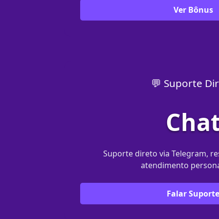
Ver Bônus
💬 Suporte Di
Cha
Suporte direto via Telegram, r
atendimento persona
Falar Suport