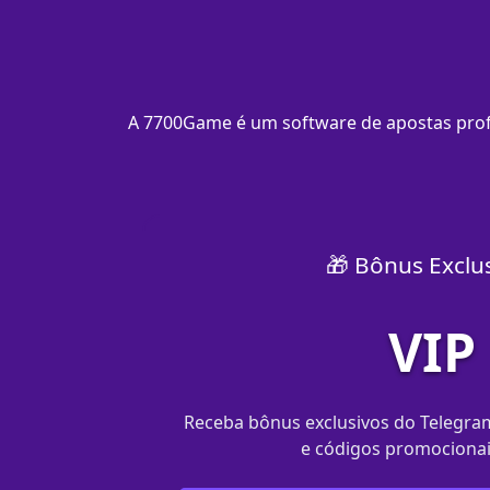
A 7700Game é um software de apostas profi
🎁 Bônus Exclu
VIP
Receba bônus exclusivos do Telegra
e códigos promocionai