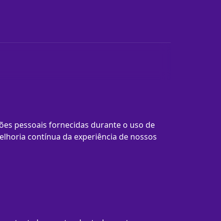
ões pessoais fornecidas durante o uso de
elhoria contínua da experiência de nossos