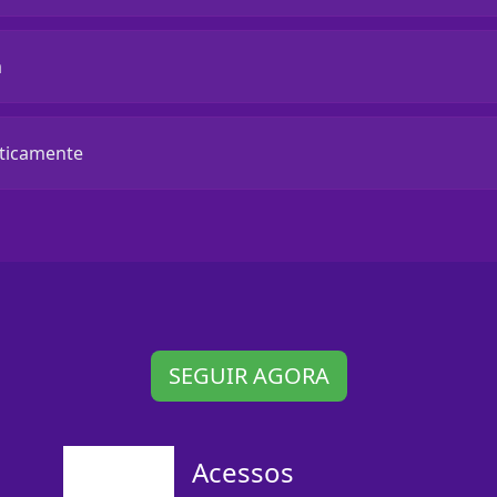
a
aticamente
SEGUIR AGORA
Acessos