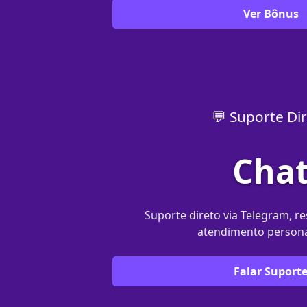
Ver Bônus
💬 Suporte Di
Cha
Suporte direto via Telegram, r
atendimento persona
Falar Suport