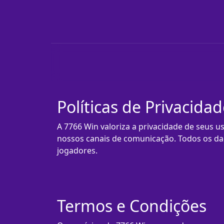
Políticas de Privacida
A 7766 Win valoriza a privacidade de seus 
nossos canais de comunicação. Todos os dad
jogadores.
Termos e Condições