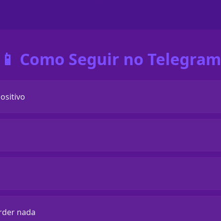
📱 Como Seguir no Telegram
ositivo
erder nada