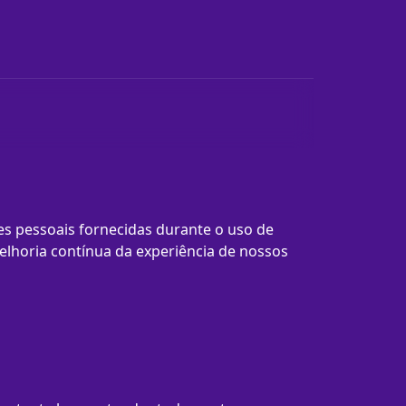
es pessoais fornecidas durante o uso de
elhoria contínua da experiência de nossos