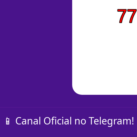
📱 Canal Oficial no Telegram!