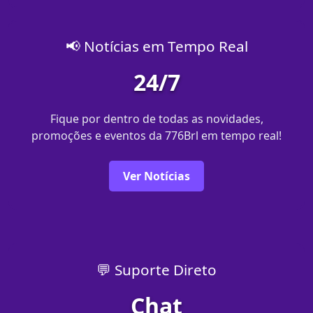
📢 Notícias em Tempo Real
24/7
Fique por dentro de todas as novidades,
promoções e eventos da 776Brl em tempo real!
Ver Notícias
💬 Suporte Direto
Chat