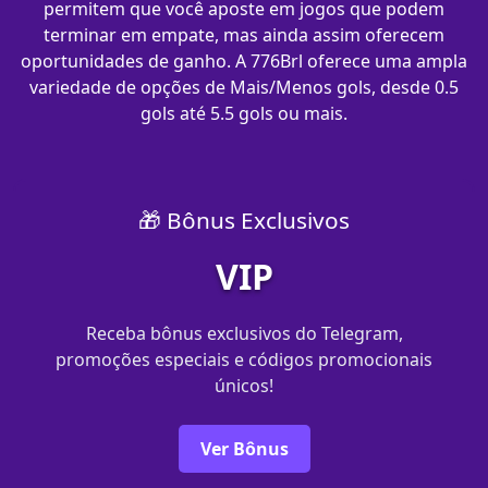
permitem que você aposte em jogos que podem
terminar em empate, mas ainda assim oferecem
oportunidades de ganho. A 776Brl oferece uma ampla
variedade de opções de Mais/Menos gols, desde 0.5
gols até 5.5 gols ou mais.
🎁 Bônus Exclusivos
VIP
Receba bônus exclusivos do Telegram,
promoções especiais e códigos promocionais
únicos!
Ver Bônus