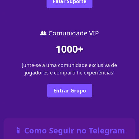
Falar Suporte
👥 Comunidade VIP
1000+
Junte-se a uma comunidade exclusiva de
jogadores e compartilhe experiências!
Entrar Grupo
📱 Como Seguir no Telegram