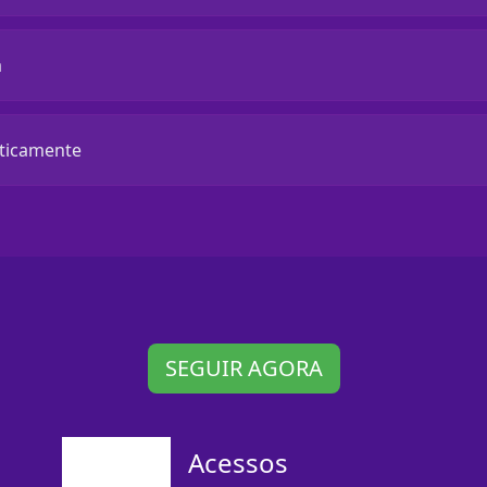
a
aticamente
SEGUIR AGORA
Acessos