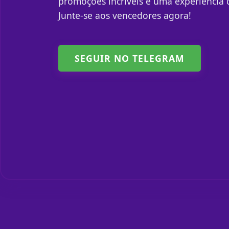
promoções incríveis e uma experiência d
Junte-se aos vencedores agora!
SEGUIR NO TELEGRAM