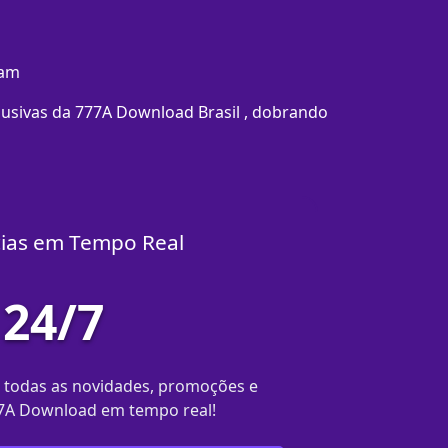
ram
sivas da 777A Download Brasil , dobrando
cias em Tempo Real
24/7
e todas as novidades, promoções e
7A Download em tempo real!