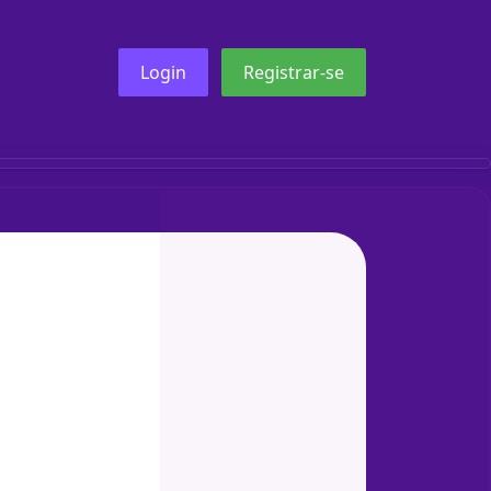
Login
Registrar-se