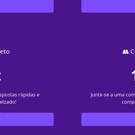
reto
👥 
t
espostas rápidas e
Junte-se a uma com
lizado!
compa
e