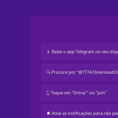
📱 Baixe o app Telegram no seu disp
🔍 Procure por "@777A DownloadOfi
👆 Toque em "Entrar" ou "Join"
🔔 Ative as notificações para não p