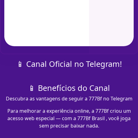
📱 Canal Oficial no Telegram!
📱 Benefícios do Canal
Descubra as vantagens de seguir a 777Bf no Telegram
Para melhorar a experiência online, a 777Bf criou um
acesso web especial — com a 777Bf Brasil , você joga
sem precisar baixar nada.