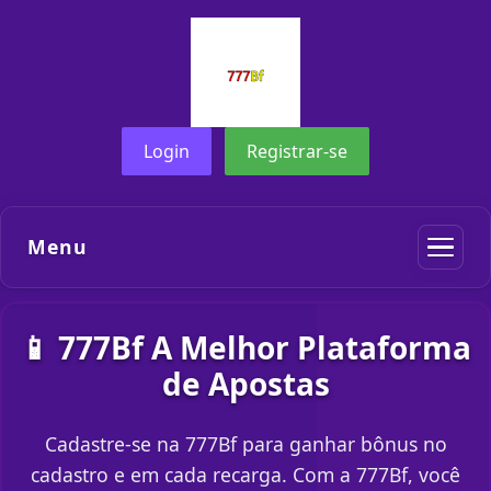
Login
Registrar-se
Menu
📱 777Bf A Melhor Plataforma
de Apostas
Cadastre-se na 777Bf para ganhar bônus no
cadastro e em cada recarga. Com a 777Bf, você