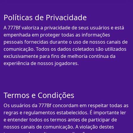
Políticas de Privacidade
A 777Bf valoriza a privacidade de seus usuários e está
empenhada em proteger todas as informações
pessoais fornecidas durante o uso de nossos canais de
comunicação. Todos os dados coletados são utilizados
exclusivamente para fins de melhoria contínua da
experiência de nossos jogadores.
Termos e Condições
Os usuários da 777Bf concordam em respeitar todas as
regras e regulamentos estabelecidos. É importante ler
e entender todos os termos antes de participar de
nossos canais de comunicação. A violação destes