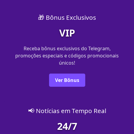
🎁 Bônus Exclusivos
VIP
Receba bônus exclusivos do Telegram,
promoções especiais e códigos promocionais
únicos!
Ver Bônus
📢 Notícias em Tempo Real
24/7