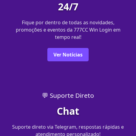
24/7
Fique por dentro de todas as novidades,
promoções e eventos da 777CC Win Login em
tempo real!
Ver Notícias
💬 Suporte Direto
Chat
Suporte direto via Telegram, respostas rápidas e
atendimento personalizado!