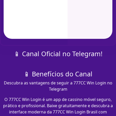
📱 Canal Oficial no Telegram!
📱 Benefícios do Canal
Descubra as vantagens de seguir a 777CC Win Login no
Telegram
O 777CC Win Login é um app de cassino móvel seguro,
prático e profissional. Baixe gratuitamente e descubra a
interface moderna da 777CC Win Login Brasil com