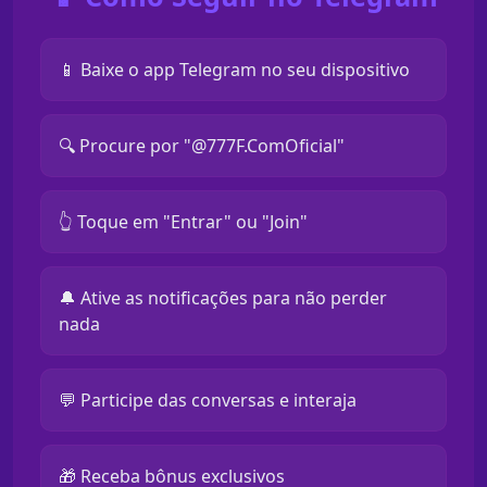
📱 Baixe o app Telegram no seu dispositivo
🔍 Procure por "@777F.ComOficial"
👆 Toque em "Entrar" ou "Join"
🔔 Ative as notificações para não perder
nada
💬 Participe das conversas e interaja
🎁 Receba bônus exclusivos