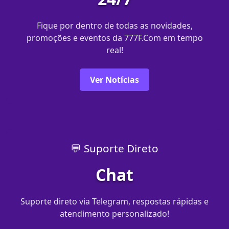
Fique por dentro de todas as novidades,
promoções e eventos da 777F.Com em tempo
real!
Ver Notícias
💬 Suporte Direto
Chat
Suporte direto via Telegram, respostas rápidas e
atendimento personalizado!