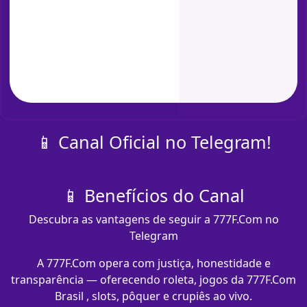
📱 Canal Oficial no Telegram!
📱 Benefícios do Canal
Descubra as vantagens de seguir a 777F.Com no
Telegram
A 777F.Com opera com justiça, honestidade e
transparência — oferecendo roleta, jogos da 777F.Com
Brasil , slots, pôquer e crupiês ao vivo.