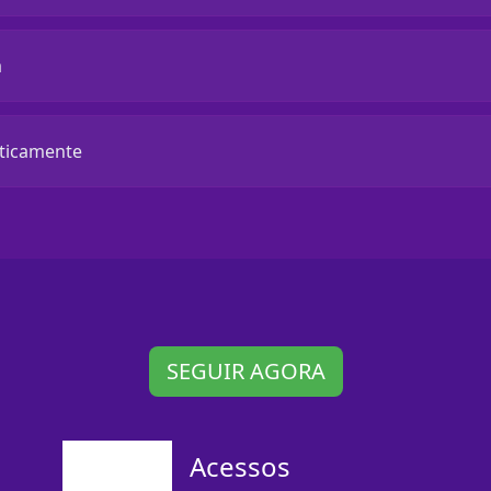
a
aticamente
SEGUIR AGORA
Acessos