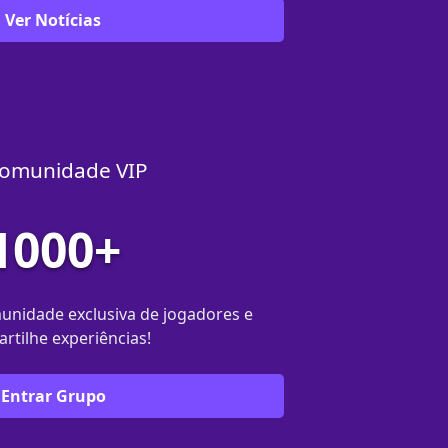
Ver Notícias
Comunidade VIP
1000+
unidade exclusiva de jogadores e
rtilhe experiências!
Entrar Grupo