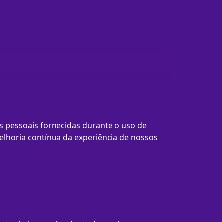
s pessoais fornecidas durante o uso de
elhoria contínua da experiência de nossos