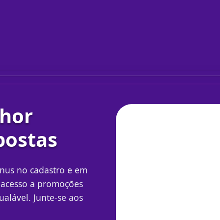
lhor
postas
nus no cadastro e em
 acesso a promoções
ualável. Junte-se aos