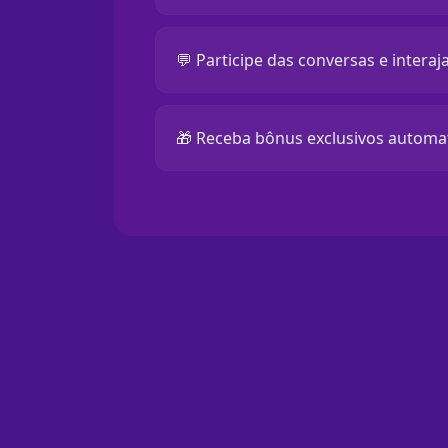
💬 Participe das conversas e interaj
🎁 Receba bônus exclusivos autom