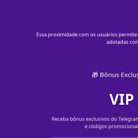
Essa proximidade com os usuários permite
adotadas cont
🎁 Bônus Exclu
VIP
Receba bônus exclusivos do Telegra
e códigos promocionai