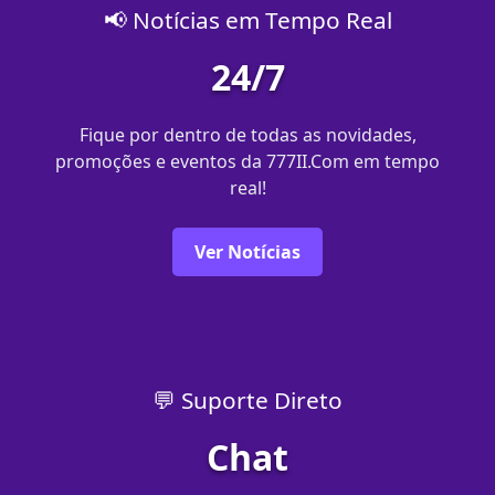
📢 Notícias em Tempo Real
24/7
Fique por dentro de todas as novidades,
promoções e eventos da 777II.Com em tempo
real!
Ver Notícias
💬 Suporte Direto
Chat