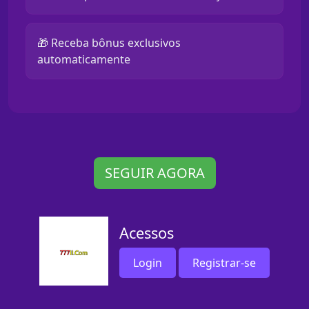
🎁 Receba bônus exclusivos
automaticamente
SEGUIR AGORA
Acessos
Login
Registrar-se