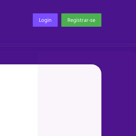
Login
Registrar-se