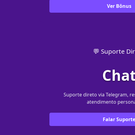
Ver Bônus
💬 Suporte Di
Cha
Suporte direto via Telegram, r
atendimento persona
Falar Suport