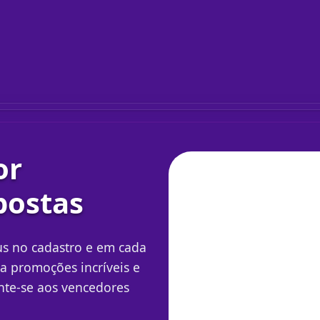
or
postas
s no cadastro e em cada
a promoções incríveis e
unte-se aos vencedores