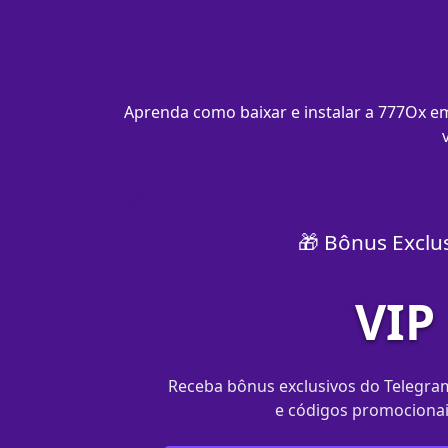
Aprenda como baixar e instalar a 777Ox em
🎁 Bônus Exclu
VIP
Receba bônus exclusivos do Telegra
e códigos promocionai