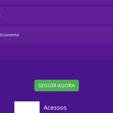
a
aticamente
SEGUIR AGORA
Acessos