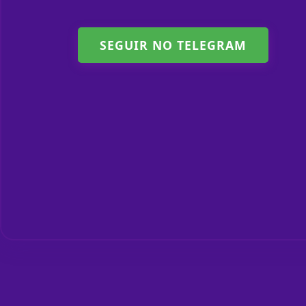
SEGUIR NO TELEGRAM