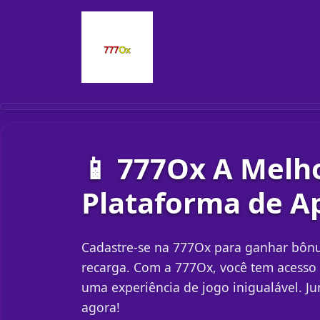
📱 777Ox A Melh
Plataforma de A
Cadastre-se na 777Ox para ganhar bônu
recarga. Com a 777Ox, você tem acesso 
uma experiência de jogo inigualável. J
agora!