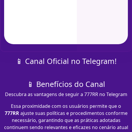
📱 Canal Oficial no Telegram!
📱 Benefícios do Canal
Descubra as vantagens de seguir a 777RR no Telegram
Essa proximidade com os usuários permite que o
777RR
ajuste suas políticas e procedimentos conforme
necessário, garantindo que as práticas adotadas
continuem sendo relevantes e eficazes no cenário atual