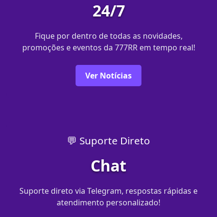
24/7
Fique por dentro de todas as novidades,
promoções e eventos da 777RR em tempo real!
Ver Notícias
💬 Suporte Direto
Chat
Suporte direto via Telegram, respostas rápidas e
atendimento personalizado!