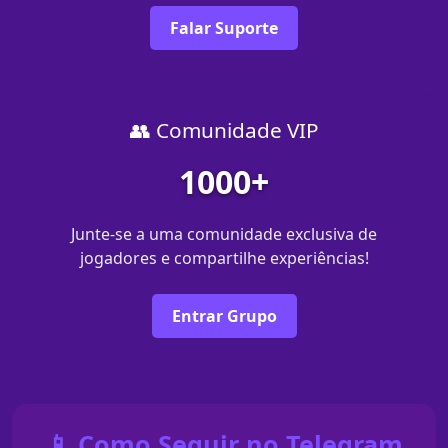
Falar Suporte
👥 Comunidade VIP
1000+
Junte-se a uma comunidade exclusiva de
jogadores e compartilhe experiências!
Entrar Grupo
📱 Como Seguir no Telegram