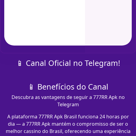
📱 Canal Oficial no Telegram!
📱 Benefícios do Canal
Descubra as vantagens de seguir a 777RR Apk no
Telegram
A plataforma 777RR Apk Brasil funciona 24 horas por
dia — a 777RR Apk mantém o compromisso de ser o
melhor cassino do Brasil, oferecendo uma experiência