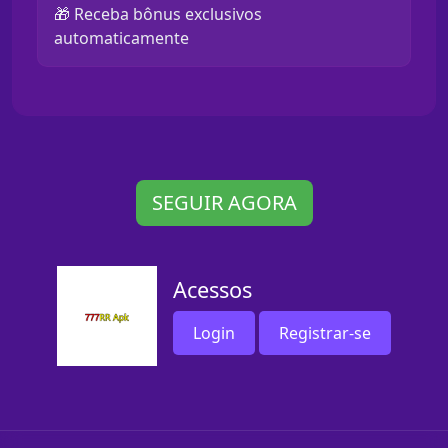
🎁 Receba bônus exclusivos
automaticamente
SEGUIR AGORA
Acessos
Login
Registrar-se