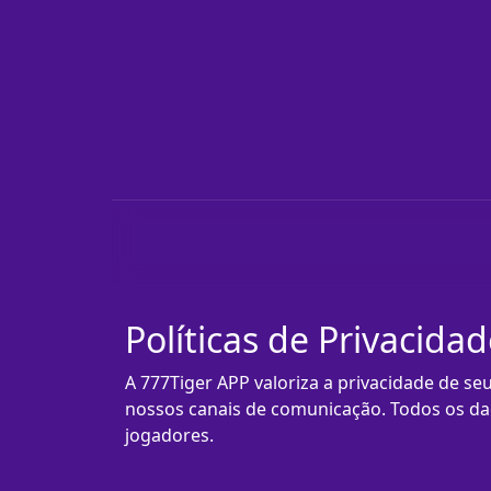
Políticas de Privacida
A 777Tiger APP valoriza a privacidade de s
nossos canais de comunicação. Todos os dad
jogadores.