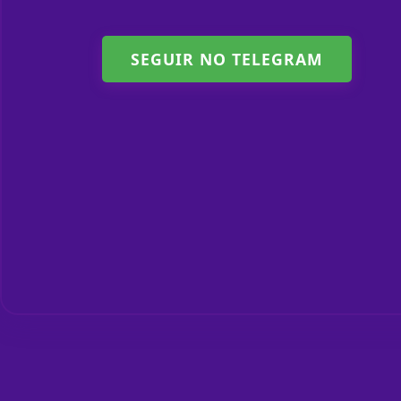
SEGUIR NO TELEGRAM