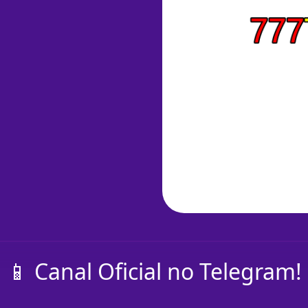
📱 Canal Oficial no Telegram!