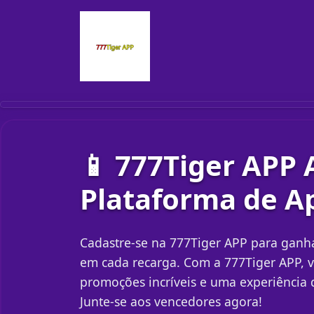
📱 777Tiger APP 
Plataforma de A
Cadastre-se na 777Tiger APP para ganh
em cada recarga. Com a 777Tiger APP, 
promoções incríveis e uma experiência d
Junte-se aos vencedores agora!