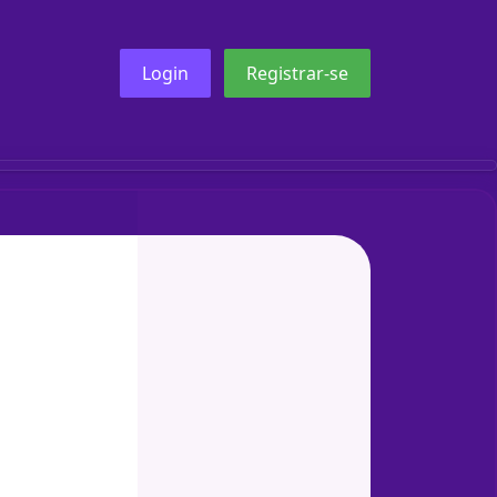
Login
Registrar-se