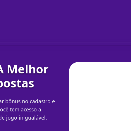
A Melhor
postas
ar bônus no cadastro e
você tem acesso a
e jogo inigualável.