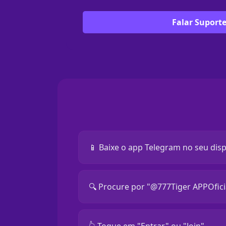
Falar Suport
📱 Baixe o app Telegram no seu disp
🔍 Procure por "@777Tiger APPOfici