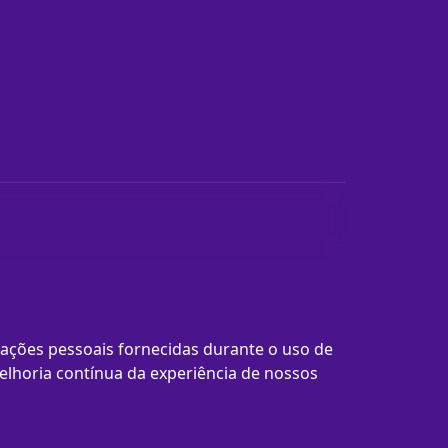
mações pessoais fornecidas durante o uso de
elhoria contínua da experiência de nossos