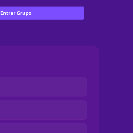
Entrar Grupo