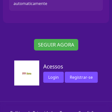
automaticamente
SEGUIR AGORA
Acessos
Login
Registrar-se