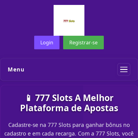
Login
Registrar-se
Menu
📱 777 Slots A Melhor
Plataforma de Apostas
Cadastre-se na 777 Slots para ganhar bônus no
cadastro e em cada recarga. Com a 777 Slots, você