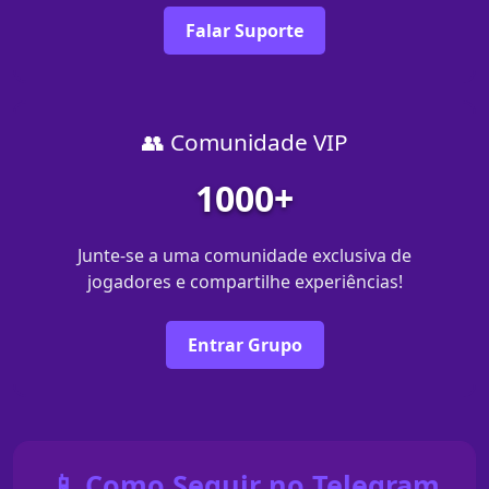
Falar Suporte
👥 Comunidade VIP
1000+
Junte-se a uma comunidade exclusiva de
jogadores e compartilhe experiências!
Entrar Grupo
📱 Como Seguir no Telegram