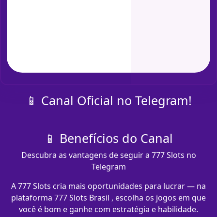
📱 Canal Oficial no Telegram!
📱 Benefícios do Canal
Descubra as vantagens de seguir a 777 Slots no
Telegram
A 777 Slots cria mais oportunidades para lucrar — na
plataforma 777 Slots Brasil , escolha os jogos em que
você é bom e ganhe com estratégia e habilidade.