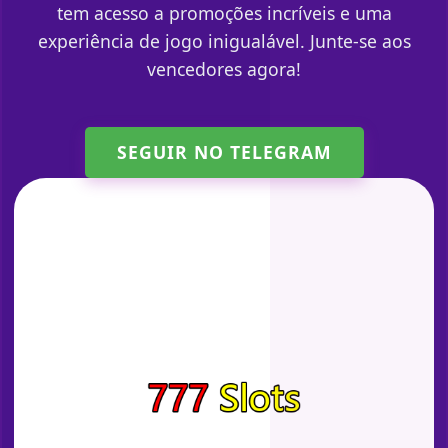
tem acesso a promoções incríveis e uma
experiência de jogo inigualável. Junte-se aos
vencedores agora!
SEGUIR NO TELEGRAM