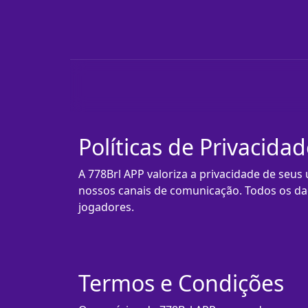
Políticas de Privacida
A 778Brl APP valoriza a privacidade de seu
nossos canais de comunicação. Todos os dad
jogadores.
Termos e Condições