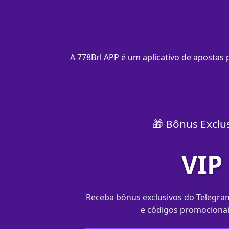
A 778Brl APP é um aplicativo de apostas 
🎁 Bônus Exclu
VIP
Receba bônus exclusivos do Telegra
e códigos promocionai