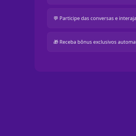
💬 Participe das conversas e interaj
🎁 Receba bônus exclusivos autom