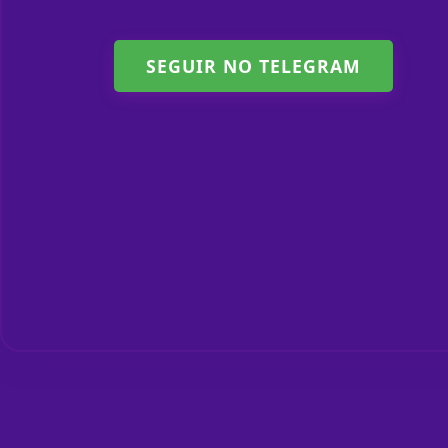
SEGUIR NO TELEGRAM