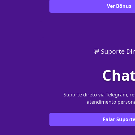
Ver Bônus
💬 Suporte Di
Cha
Suporte direto via Telegram, r
atendimento persona
Falar Suport