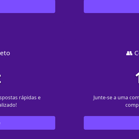
reto
👥 
t
espostas rápidas e
Junte-se a uma com
lizado!
compa
e