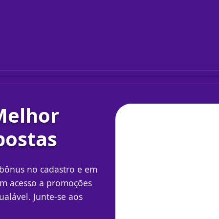
Melhor
postas
 bônus no cadastro e em
tem acesso a promoções
ualável. Junte-se aos