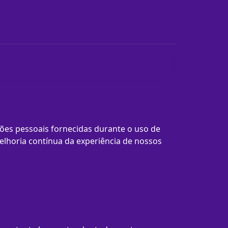
ões pessoais fornecidas durante o uso de
elhoria contínua da experiência de nossos