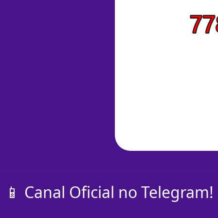
📱 Canal Oficial no Telegram!