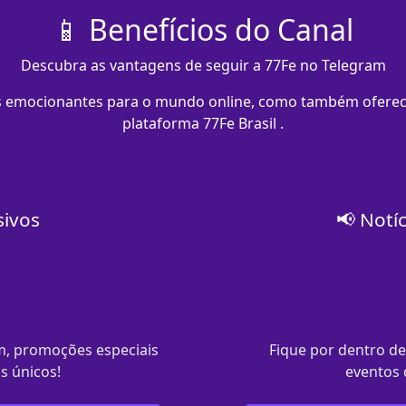
📱 Benefícios do Canal
Descubra as vantagens de seguir a 77Fe no Telegram
s emocionantes para o mundo online, como também oferec
plataforma 77Fe Brasil .
sivos
📢 Notí
m, promoções especiais
Fique por dentro d
s únicos!
eventos 