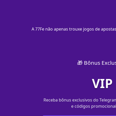
A 77Fe não apenas trouxe jogos de aposta
🎁 Bônus Exclu
VIP
Receba bônus exclusivos do Telegra
e códigos promocionai