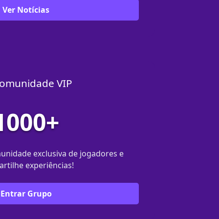
Ver Notícias
Comunidade VIP
1000+
unidade exclusiva de jogadores e
rtilhe experiências!
Entrar Grupo