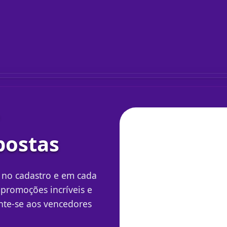
postas
 no cadastro e em cada
 promoções incríveis e
unte-se aos vencedores