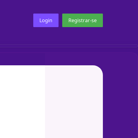
Login
Registrar-se