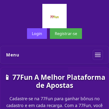
Login
Registrar-se
Menu
📱 77Fun A Melhor Plataforma
de Apostas
Cadastre-se na 77Fun para ganhar bônus no
cadastro e em cada recarga. Com a 77Fun, você