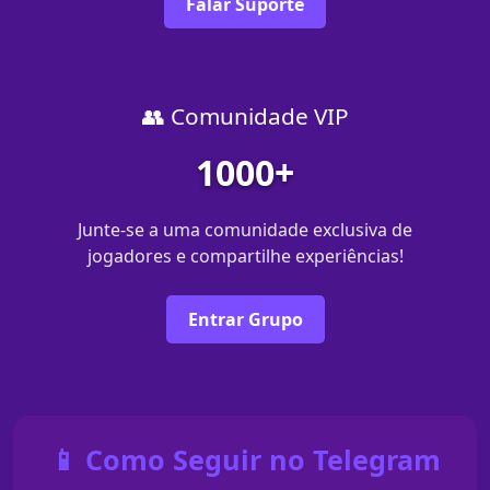
Falar Suporte
👥 Comunidade VIP
1000+
Junte-se a uma comunidade exclusiva de
jogadores e compartilhe experiências!
Entrar Grupo
📱 Como Seguir no Telegram