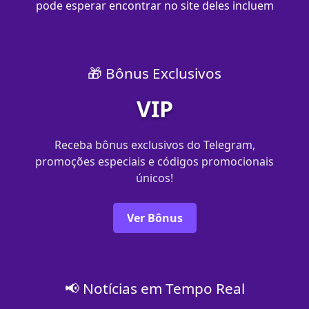
pode esperar encontrar no site deles incluem
🎁 Bônus Exclusivos
VIP
Receba bônus exclusivos do Telegram,
promoções especiais e códigos promocionais
únicos!
Ver Bônus
📢 Notícias em Tempo Real