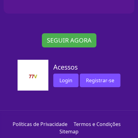
SEGUIR AGORA
Acessos
Login
Registrar-se
Políticas de Privacidade
Termos e Condições
Sitemap