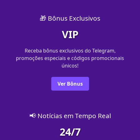
🎁 Bônus Exclusivos
VIP
Receba bônus exclusivos do Telegram,
promoções especiais e códigos promocionais
únicos!
Ver Bônus
📢 Notícias em Tempo Real
24/7