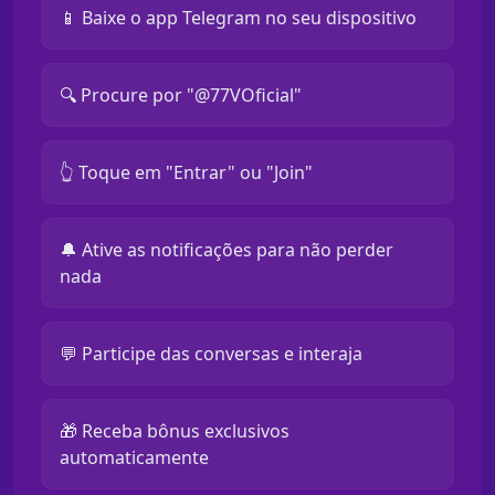
📱 Baixe o app Telegram no seu dispositivo
🔍 Procure por "@77VOficial"
👆 Toque em "Entrar" ou "Join"
🔔 Ative as notificações para não perder
nada
💬 Participe das conversas e interaja
🎁 Receba bônus exclusivos
automaticamente