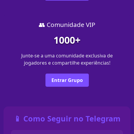
👥 Comunidade VIP
1000+
Junte-se a uma comunidade exclusiva de
jogadores e compartilhe experiências!
Entrar Grupo
📱 Como Seguir no Telegram