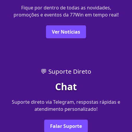
Fique por dentro de todas as novidades,
promoções e eventos da 77Win em tempo real!
Ver Notícias
💬 Suporte Direto
Chat
Suporte direto via Telegram, respostas rápidas e
atendimento personalizado!
Falar Suporte