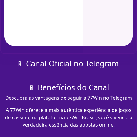
📱 Canal Oficial no Telegram!
📱 Benefícios do Canal
Descubra as vantagens de seguir a 77Win no Telegram
A 77Win oferece a mais autêntica experiência de jogos
de cassino; na plataforma 77Win Brasil , você vivencia a
verdadeira essência das apostas online.