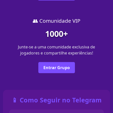
👥 Comunidade VIP
1000+
Junte-se a uma comunidade exclusiva de
jogadores e compartilhe experiências!
Entrar Grupo
📱 Como Seguir no Telegram