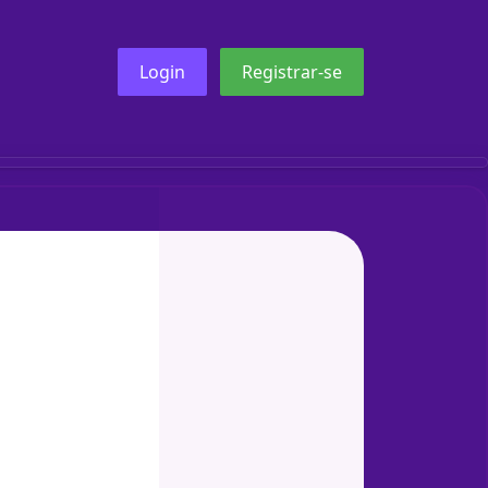
Login
Registrar-se