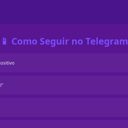
📱 Como Seguir no Telegram
ositivo
l"