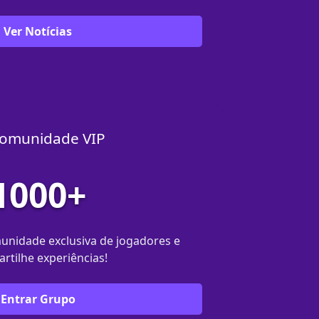
Ver Notícias
Comunidade VIP
1000+
unidade exclusiva de jogadores e
rtilhe experiências!
Entrar Grupo