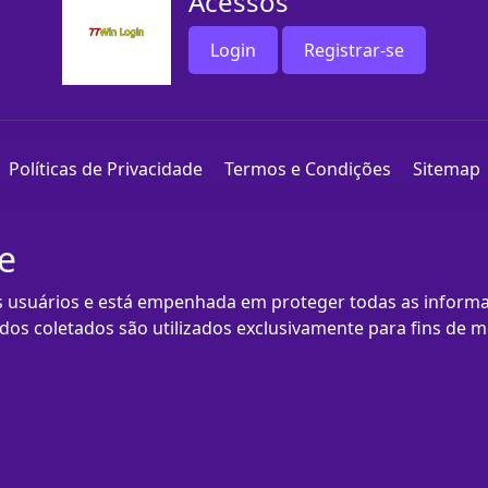
Acessos
Login
Registrar-se
Políticas de Privacidade
Termos e Condições
Sitemap
de
us usuários e está empenhada em proteger todas as inform
os coletados são utilizados exclusivamente para fins de m