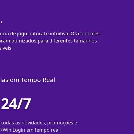
m
a de jogo natural e intuitiva. Os controles
 foram otimizados para diferentes tamanhos
íveis.
cias em Tempo Real
24/7
e todas as novidades, promoções e
77Win Login em tempo real!