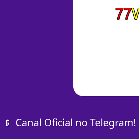
📱 Canal Oficial no Telegram!