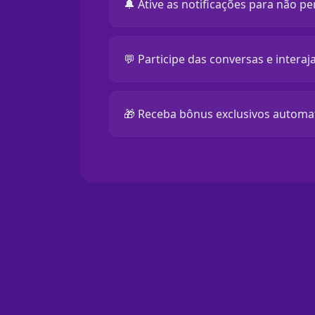
🔔 Ative as notificações para não p
💬 Participe das conversas e interaj
🎁 Receba bônus exclusivos autom