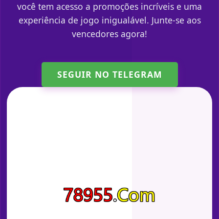
você tem acesso a promoções incríveis e uma
experiência de jogo inigualável. Junte-se aos
vencedores agora!
SEGUIR NO TELEGRAM