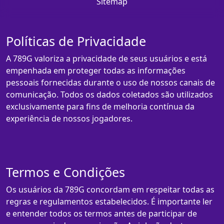
Sitemap
Políticas de Privacidade
A 789G valoriza a privacidade de seus usuários e está
empenhada em proteger todas as informações
pessoais fornecidas durante o uso de nossos canais de
comunicação. Todos os dados coletados são utilizados
exclusivamente para fins de melhoria contínua da
experiência de nossos jogadores.
Termos e Condições
Os usuários da 789G concordam em respeitar todas as
regras e regulamentos estabelecidos. É importante ler
e entender todos os termos antes de participar de