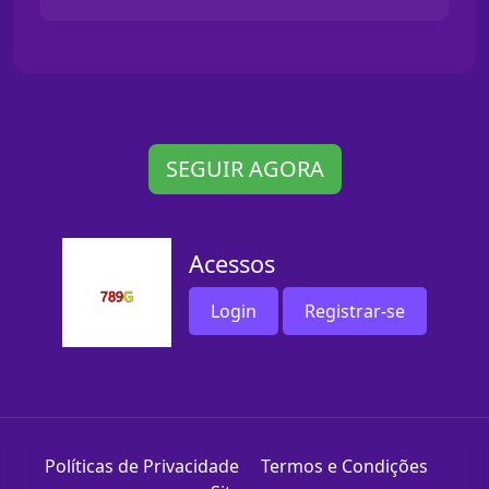
SEGUIR AGORA
Acessos
Login
Registrar-se
Políticas de Privacidade
Termos e Condições