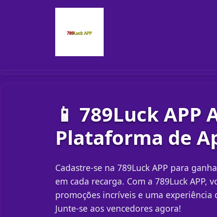
📱 789Luck APP 
Plataforma de A
Cadastre-se na 789Luck APP para ganha
em cada recarga. Com a 789Luck APP, v
promoções incríveis e uma experiência d
Junte-se aos vencedores agora!