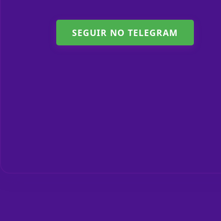
SEGUIR NO TELEGRAM