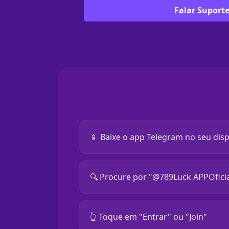
Falar Suport
📱 Baixe o app Telegram no seu disp
🔍 Procure por "@789Luck APPOficia
👆 Toque em "Entrar" ou "Join"