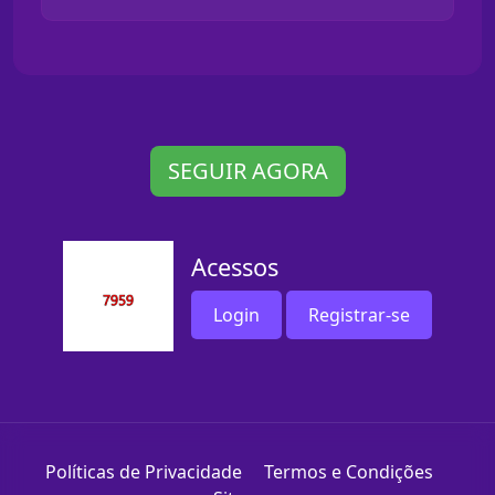
SEGUIR AGORA
Acessos
Login
Registrar-se
Políticas de Privacidade
Termos e Condições