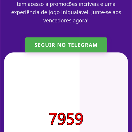
tem acesso a promoções incríveis e uma
experiência de jogo inigualável. Junte-se aos
vencedores agora!
SEGUIR NO TELEGRAM