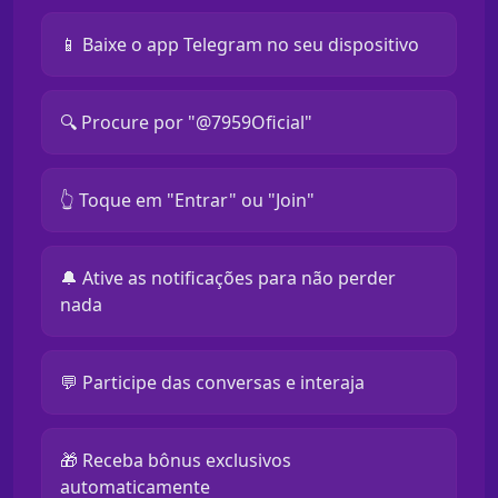
📱 Baixe o app Telegram no seu dispositivo
🔍 Procure por "@7959Oficial"
👆 Toque em "Entrar" ou "Join"
🔔 Ative as notificações para não perder
nada
💬 Participe das conversas e interaja
🎁 Receba bônus exclusivos
automaticamente