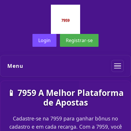
Login
Registrar-se
Menu
📱 7959 A Melhor Plataforma
de Apostas
Cadastre-se na 7959 para ganhar bônus no
cadastro e em cada recarga. Com a 7959, você