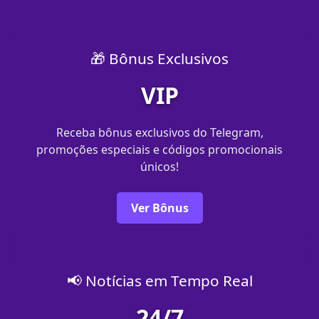
🎁 Bônus Exclusivos
VIP
Receba bônus exclusivos do Telegram,
promoções especiais e códigos promocionais
únicos!
Ver Bônus
📢 Notícias em Tempo Real
24/7