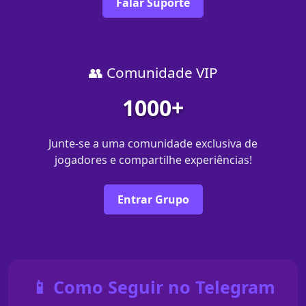
Falar Suporte
👥 Comunidade VIP
1000+
Junte-se a uma comunidade exclusiva de
jogadores e compartilhe experiências!
Entrar Grupo
📱 Como Seguir no Telegram