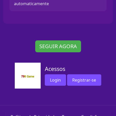
automaticamente
SEGUIR AGORA
Acessos
Login
Registrar-se