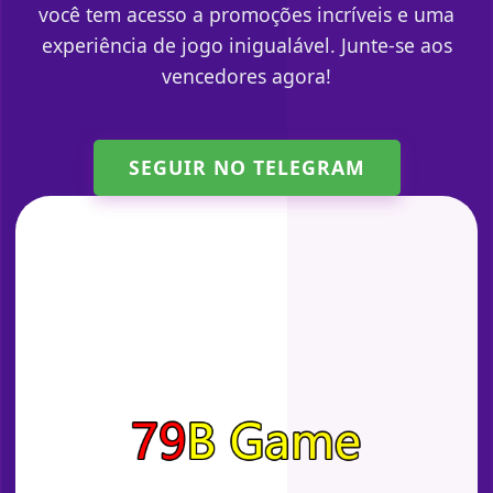
você tem acesso a promoções incríveis e uma
experiência de jogo inigualável. Junte-se aos
vencedores agora!
SEGUIR NO TELEGRAM