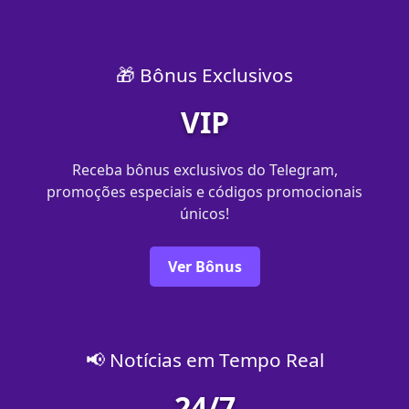
🎁 Bônus Exclusivos
VIP
Receba bônus exclusivos do Telegram,
promoções especiais e códigos promocionais
únicos!
Ver Bônus
📢 Notícias em Tempo Real
24/7