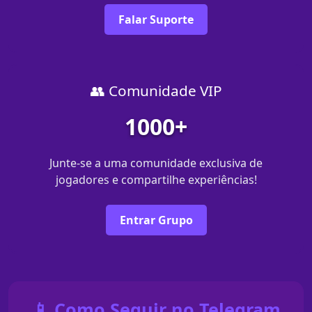
Falar Suporte
👥 Comunidade VIP
1000+
Junte-se a uma comunidade exclusiva de
jogadores e compartilhe experiências!
Entrar Grupo
📱 Como Seguir no Telegram