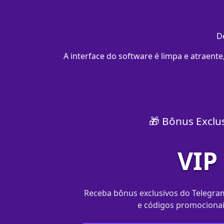
D
A interface do software é limpa e atraente
🎁 Bônus Exclu
VIP
Receba bônus exclusivos do Telegra
e códigos promocionai