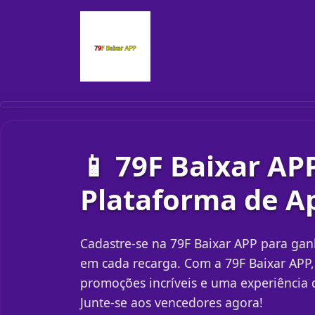
📱 79F Baixar AP
Plataforma de A
Cadastre-se na 79F Baixar APP para gan
em cada recarga. Com a 79F Baixar APP,
promoções incríveis e uma experiência d
Junte-se aos vencedores agora!