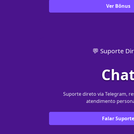
Ver Bônus
💬 Suporte Di
Cha
Suporte direto via Telegram, r
atendimento persona
Falar Suport