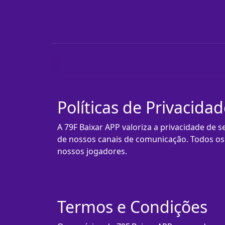
Políticas de Privacida
A 79F Baixar APP valoriza a privacidade de
de nossos canais de comunicação. Todos os 
nossos jogadores.
Termos e Condições