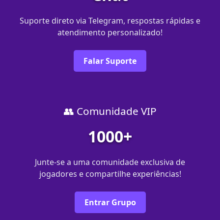
Suporte direto via Telegram, respostas rápidas e
atendimento personalizado!
Falar Suporte
👥 Comunidade VIP
1000+
Junte-se a uma comunidade exclusiva de
jogadores e compartilhe experiências!
Entrar Grupo