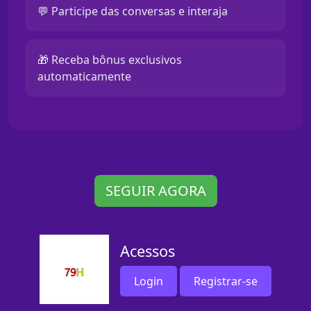
💬 Participe das conversas e interaja
🎁 Receba bônus exclusivos
automaticamente
SEGUIR AGORA
Acessos
Login
Registrar-se