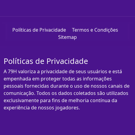
Políticas de Privacidade
Termos e Condições
Sitemap
Políticas de Privacidade
A 79H valoriza a privacidade de seus usuários e está
empenhada em proteger todas as informações
pessoais fornecidas durante o uso de nossos canais de
comunicação. Todos os dados coletados são utilizados
exclusivamente para fins de melhoria contínua da
experiência de nossos jogadores.