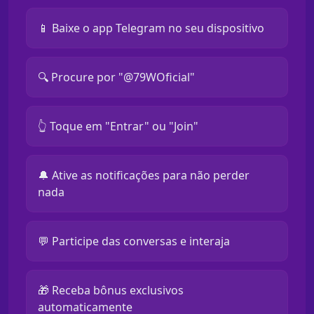
📱 Baixe o app Telegram no seu dispositivo
🔍 Procure por "@79WOficial"
👆 Toque em "Entrar" ou "Join"
🔔 Ative as notificações para não perder
nada
💬 Participe das conversas e interaja
🎁 Receba bônus exclusivos
automaticamente