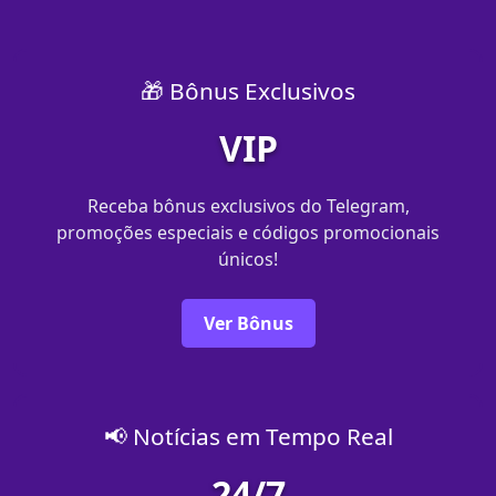
🎁 Bônus Exclusivos
VIP
Receba bônus exclusivos do Telegram,
promoções especiais e códigos promocionais
únicos!
Ver Bônus
📢 Notícias em Tempo Real
24/7