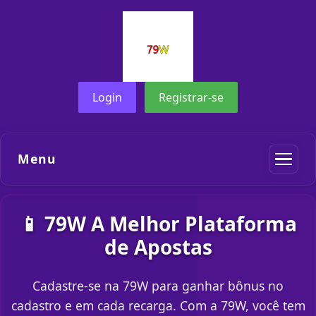
Login
Registrar-se
Menu
📱 79W A Melhor Plataforma
de Apostas
Cadastre-se na 79W para ganhar bônus no
cadastro e em cada recarga. Com a 79W, você tem