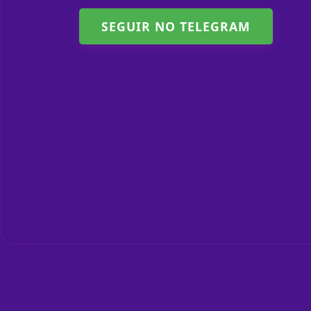
SEGUIR NO TELEGRAM