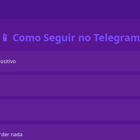
📱 Como Seguir no Telegram
ositivo
erder nada