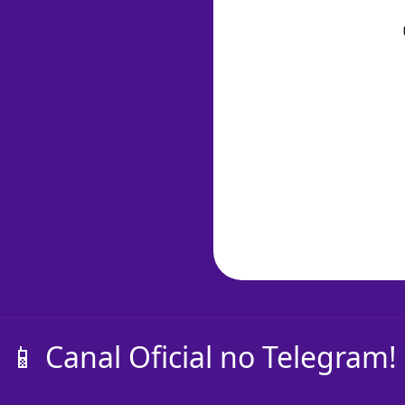
📱 Canal Oficial no Telegram!