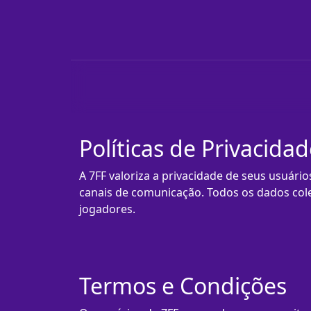
Políticas de Privacida
A 7FF valoriza a privacidade de seus usuár
canais de comunicação. Todos os dados cole
jogadores.
Termos e Condições