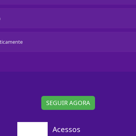
a
aticamente
SEGUIR AGORA
Acessos