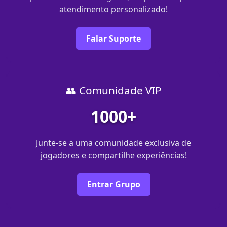
atendimento personalizado!
Falar Suporte
👥 Comunidade VIP
1000+
Junte-se a uma comunidade exclusiva de
jogadores e compartilhe experiências!
Entrar Grupo