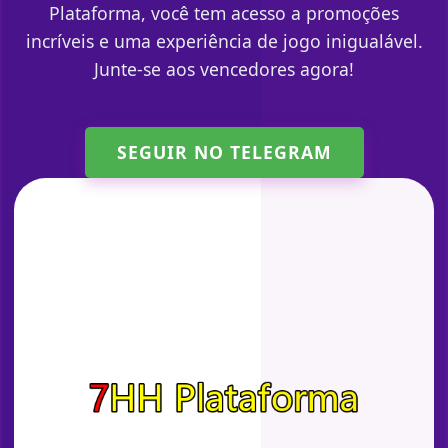
Plataforma, você tem acesso a promoções
incríveis e uma experiência de jogo inigualável.
Junte-se aos vencedores agora!
SEGUIR NO TELEGRAM