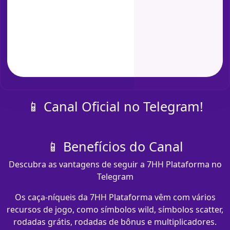
📱 Canal Oficial no Telegram!
📱 Benefícios do Canal
Descubra as vantagens de seguir a 7HH Plataforma no
Telegram
Os caça-níqueis da 7HH Plataforma vêm com vários
recursos de jogo, como símbolos wild, símbolos scatter,
rodadas grátis, rodadas de bônus e multiplicadores.