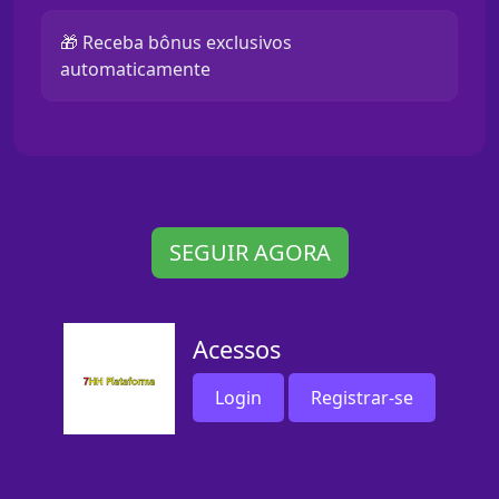
🎁 Receba bônus exclusivos
automaticamente
SEGUIR AGORA
Acessos
Login
Registrar-se