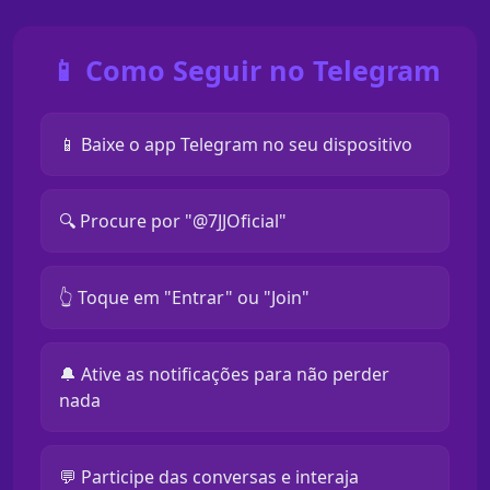
📱 Como Seguir no Telegram
📱 Baixe o app Telegram no seu dispositivo
🔍 Procure por "@7JJOficial"
👆 Toque em "Entrar" ou "Join"
🔔 Ative as notificações para não perder
nada
💬 Participe das conversas e interaja