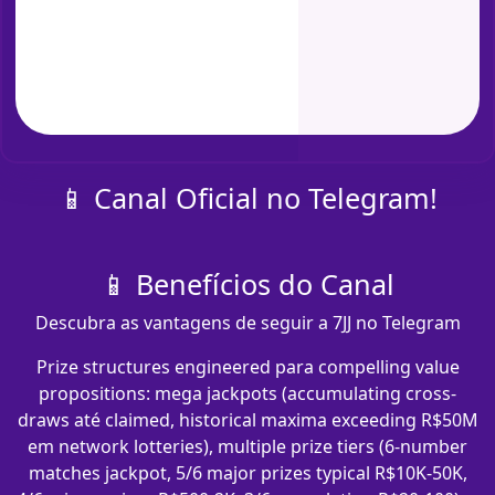
📱 Canal Oficial no Telegram!
📱 Benefícios do Canal
Descubra as vantagens de seguir a 7JJ no Telegram
Prize structures engineered para compelling value
propositions: mega jackpots (accumulating cross-
draws até claimed, historical maxima exceeding R$50M
em network lotteries), multiple prize tiers (6-number
matches jackpot, 5/6 major prizes typical R$10K-50K,