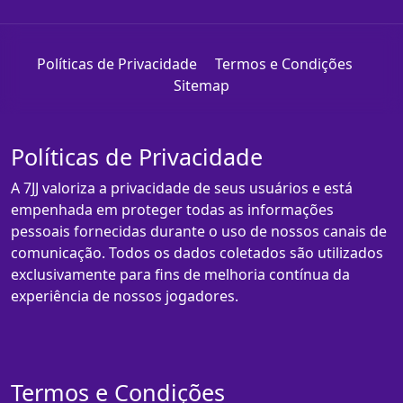
Políticas de Privacidade
Termos e Condições
Sitemap
Políticas de Privacidade
A 7JJ valoriza a privacidade de seus usuários e está
empenhada em proteger todas as informações
pessoais fornecidas durante o uso de nossos canais de
comunicação. Todos os dados coletados são utilizados
exclusivamente para fins de melhoria contínua da
experiência de nossos jogadores.
Termos e Condições