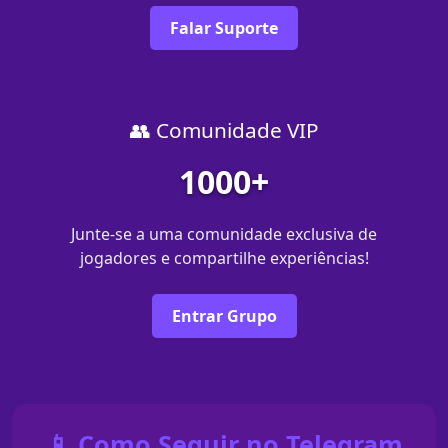
Falar Suporte
👥 Comunidade VIP
1000+
Junte-se a uma comunidade exclusiva de
jogadores e compartilhe experiências!
Entrar Grupo
📱 Como Seguir no Telegram