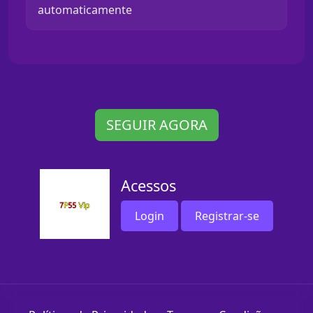
automaticamente
SEGUIR AGORA
Acessos
Login
Registrar-se