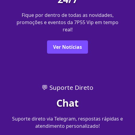
Fique por dentro de todas as novidades,
promoções e eventos da 7P55 Vip em tempo
real!
Ver Notícias
💬 Suporte Direto
Chat
Suporte direto via Telegram, respostas rápidas e
atendimento personalizado!