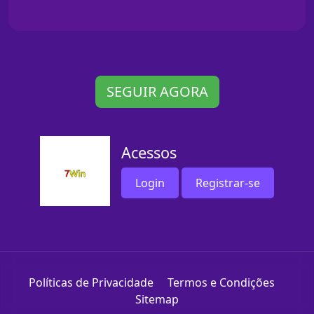
SEGUIR AGORA
Acessos
Login
Registrar-se
Políticas de Privacidade
Termos e Condições
Sitemap