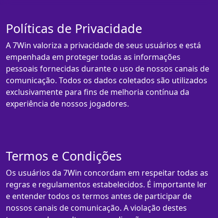
Políticas de Privacidade
A 7Win valoriza a privacidade de seus usuários e está
empenhada em proteger todas as informações
pessoais fornecidas durante o uso de nossos canais de
comunicação. Todos os dados coletados são utilizados
exclusivamente para fins de melhoria contínua da
experiência de nossos jogadores.
Termos e Condições
Os usuários da 7Win concordam em respeitar todas as
regras e regulamentos estabelecidos. É importante ler
e entender todos os termos antes de participar de
nossos canais de comunicação. A violação destes