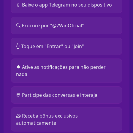
📱 Baixe o app Telegram no seu dispositivo
🔍 Procure por "@7WinOficial"
👆 Toque em "Entrar" ou "Join"
🔔 Ative as notificações para não perder
nada
💬 Participe das conversas e interaja
🎁 Receba bônus exclusivos
automaticamente