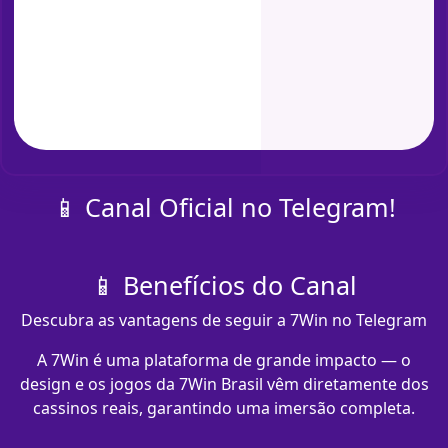
📱 Canal Oficial no Telegram!
📱 Benefícios do Canal
Descubra as vantagens de seguir a 7Win no Telegram
A 7Win é uma plataforma de grande impacto — o
design e os jogos da 7Win Brasil vêm diretamente dos
cassinos reais, garantindo uma imersão completa.