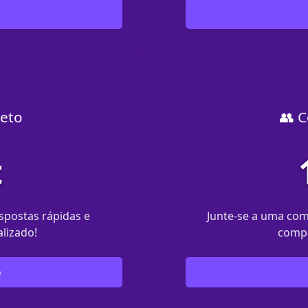
reto
👥 
t
espostas rápidas e
Junte-se a uma com
lizado!
compa
e