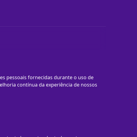
es pessoais fornecidas durante o uso de
elhoria contínua da experiência de nossos