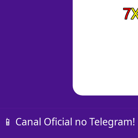
📱 Canal Oficial no Telegram!