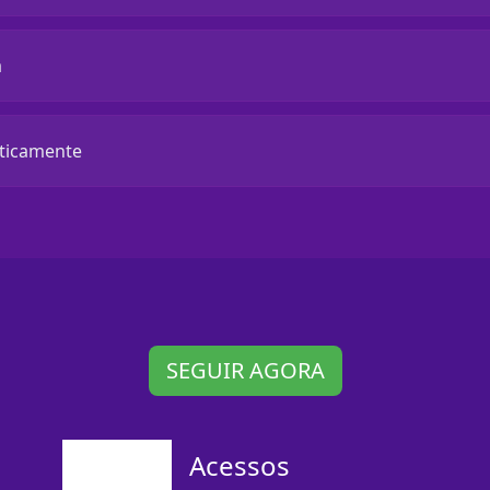
a
aticamente
SEGUIR AGORA
Acessos