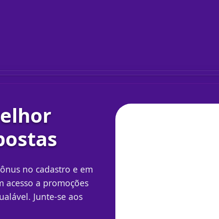
Melhor
postas
bônus no cadastro e em
em acesso a promoções
ualável. Junte-se aos