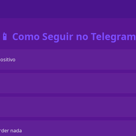
📱 Como Seguir no Telegram
ositivo
erder nada