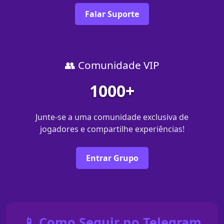
Falar Suporte
👥 Comunidade VIP
1000+
Junte-se a uma comunidade exclusiva de
jogadores e compartilhe experiências!
Entrar Grupo
📱 Como Seguir no Telegram