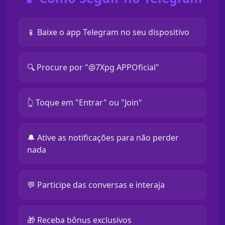
📱 Baixe o app Telegram no seu dispositivo
🔍 Procure por "@7Xpg APPOficial"
👆 Toque em "Entrar" ou "Join"
🔔 Ative as notificações para não perder
nada
💬 Participe das conversas e interaja
🎁 Receba bônus exclusivos