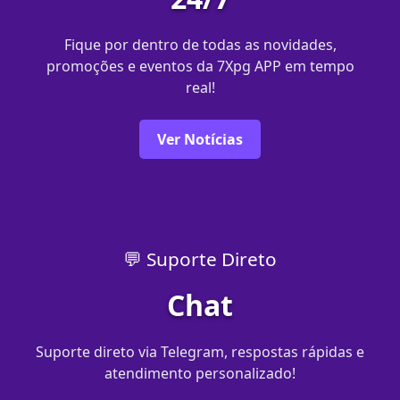
Fique por dentro de todas as novidades,
promoções e eventos da 7Xpg APP em tempo
real!
Ver Notícias
💬 Suporte Direto
Chat
Suporte direto via Telegram, respostas rápidas e
atendimento personalizado!