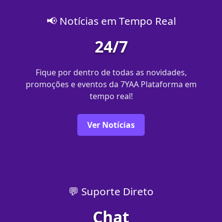
📢 Notícias em Tempo Real
24/7
Fique por dentro de todas as novidades,
promoções e eventos da 7YAA Plataforma em
tempo real!
Ver Notícias
💬 Suporte Direto
Chat