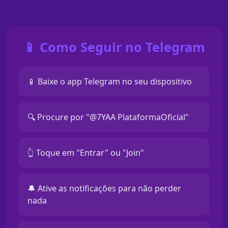
📱 Como Seguir no Telegram
📱 Baixe o app Telegram no seu dispositivo
🔍 Procure por "@7YAA PlataformaOficial"
👆 Toque em "Entrar" ou "Join"
🔔 Ative as notificações para não perder
nada