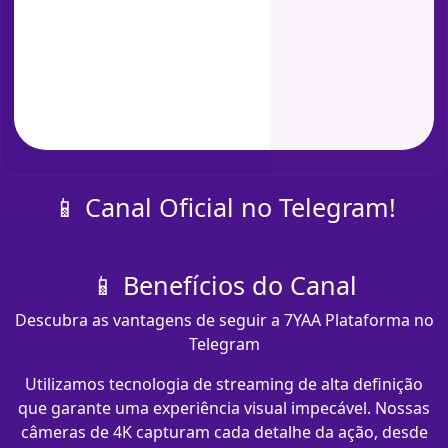
📱 Canal Oficial no Telegram!
📱 Benefícios do Canal
Descubra as vantagens de seguir a 7YAA Plataforma no
Telegram
Utilizamos tecnologia de streaming de alta definição
que garante uma experiência visual impecável. Nossas
câmeras de 4K capturam cada detalhe da ação, desde