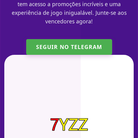
tem acesso a promoções incríveis e uma
experiência de jogo inigualável. Junte-se aos
vencedores agora!
SEGUIR NO TELEGRAM