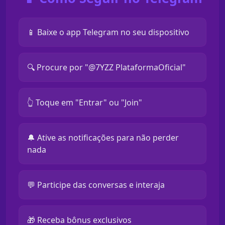
📱 Baixe o app Telegram no seu dispositivo
🔍 Procure por "@7YZZ PlataformaOficial"
👆 Toque em "Entrar" ou "Join"
🔔 Ative as notificações para não perder
nada
💬 Participe das conversas e interaja
🎁 Receba bônus exclusivos