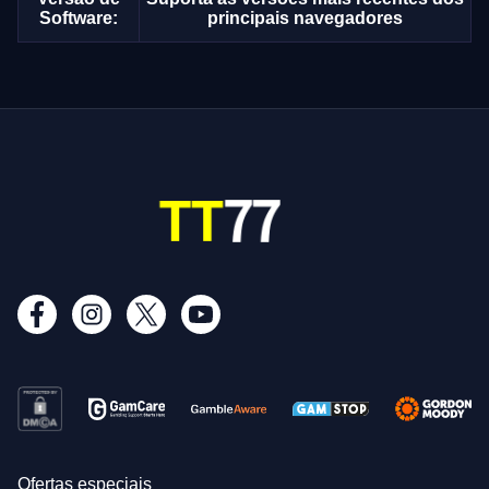
Software:
principais navegadores
Ofertas especiais