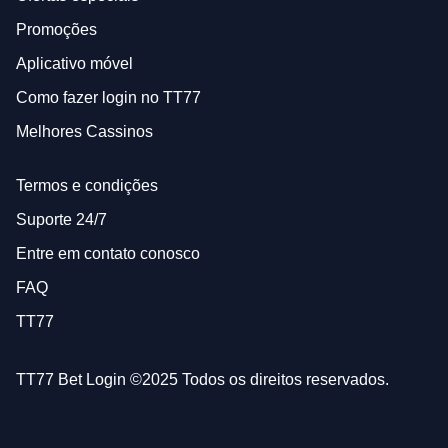
Promoções
Aplicativo móvel
Como fazer login no TT77
Melhores Cassinos
Termos e condições
Suporte 24/7
Entre em contato conosco
FAQ
TT77
TT77 Bet Login ©2025 Todos os direitos reservados.