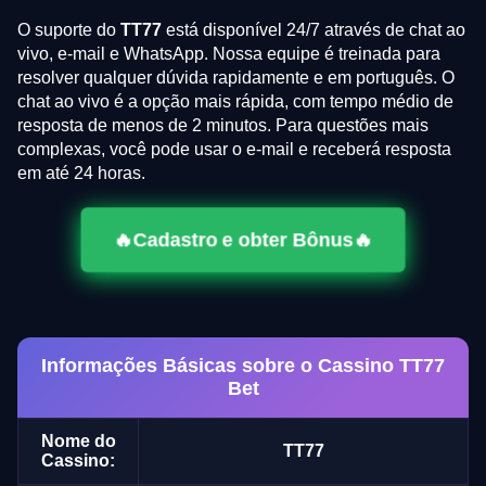
O suporte do
TT77
está disponível 24/7 através de chat ao
vivo, e-mail e WhatsApp. Nossa equipe é treinada para
resolver qualquer dúvida rapidamente e em português. O
chat ao vivo é a opção mais rápida, com tempo médio de
resposta de menos de 2 minutos. Para questões mais
complexas, você pode usar o e-mail e receberá resposta
em até 24 horas.
🔥Cadastro e obter Bônus🔥
Informações Básicas sobre o Cassino TT77
Bet
Nome do
TT77
Cassino: