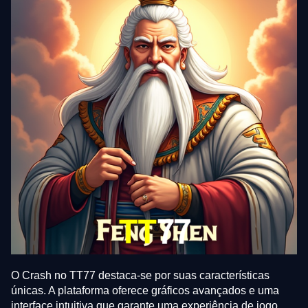
O Crash no TT77 destaca-se por suas características
únicas. A plataforma oferece gráficos avançados e uma
interface intuitiva que garante uma experiência de jogo