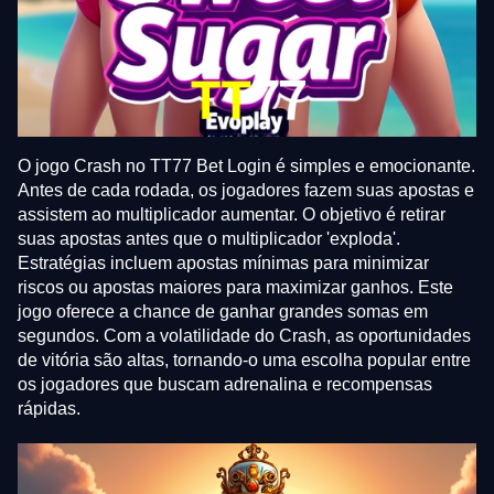
O jogo Crash no TT77 Bet Login é simples e emocionante.
Antes de cada rodada, os jogadores fazem suas apostas e
assistem ao multiplicador aumentar. O objetivo é retirar
suas apostas antes que o multiplicador 'exploda'.
Estratégias incluem apostas mínimas para minimizar
riscos ou apostas maiores para maximizar ganhos. Este
jogo oferece a chance de ganhar grandes somas em
segundos. Com a volatilidade do Crash, as oportunidades
de vitória são altas, tornando-o uma escolha popular entre
os jogadores que buscam adrenalina e recompensas
rápidas.