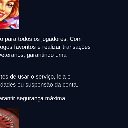
ção para todos os jogadores. Com
gos favoritos e realizar transações
 veteranos, garantindo uma
s de usar o serviço, leia e
idades ou suspensão da conta.
garantir segurança máxima.