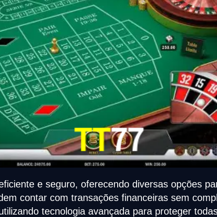
eficiente e seguro, oferecendo diversas opções p
dem contar com transações financeiras sem compl
tilizando tecnologia avançada para proteger toda