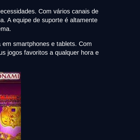
necessidades. Com vários canais de
ia. A equipe de suporte é altamente
ema.
da em smartphones e tablets. Com
s jogos favoritos a qualquer hora e