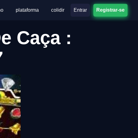
no
plataforma
colidir
Entrar
Registrar-se
e Caça :
7