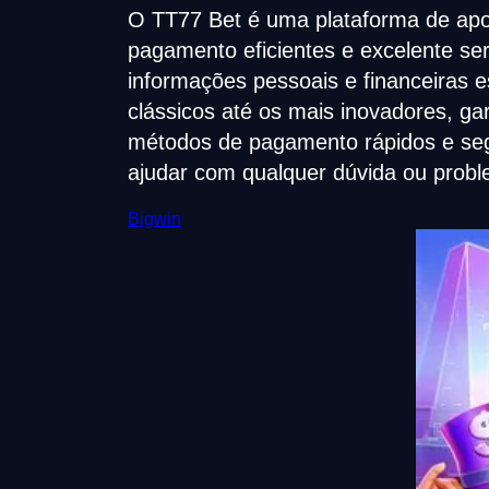
O TT77 Bet é uma plataforma de apos
pagamento eficientes e excelente se
informações pessoais e financeiras 
clássicos até os mais inovadores, ga
métodos de pagamento rápidos e segur
ajudar com qualquer dúvida ou proble
Bigwin