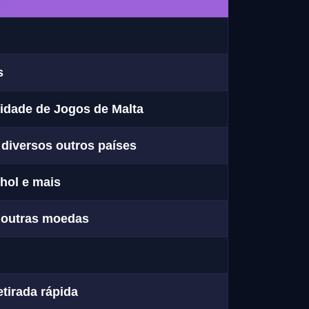
s
idade de Jogos de Malta
 diversos outros países
hol e mais
s outras moedas
tirada rápida