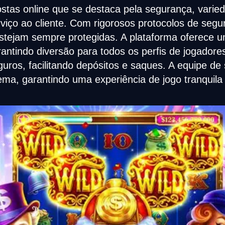
tas online que se destaca pela segurança, varie
rviço ao cliente. Com rigorosos protocolos de seg
estejam sempre protegidas. A plataforma oferece
rantindo diversão para todos os perfis de jogadore
os, facilitando depósitos e saques. A equipe de 
ma, garantindo uma experiência de jogo tranquila e